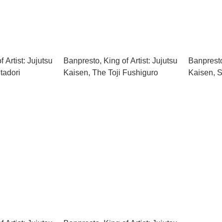
 Artist: Jujutsu
Banpresto, King of Artist: Jujutsu
Banpresto,
tadori
Kaisen, The Toji Fushiguro
Kaisen, 
Inventory