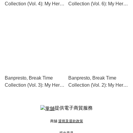
Collection (Vol. 4): My Hero
Collection (Vol. 6): My Hero
Academia, Ochaco Uraraka
Academia, Froppy 蛙吹梅雨
麗日御茶子
Banpresto, Break Time
Banpresto, Break Time
Collection (Vol. 3): My Hero
Collection (Vol. 2): My Hero
Academia, Shoto Todoroki
Academia, Katsuki Bakugo
轟焦凍
爆豪勝己
提供電子商貿服務
商舖
退貨及退款政策