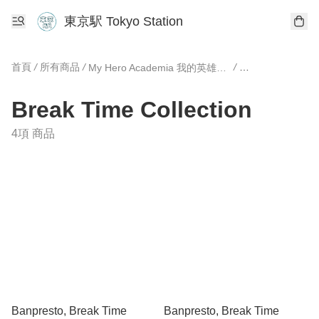
東京駅 Tokyo Station
首頁
/
所有商品
/
/
My Hero Academia 我的英雄學園
Break Time Coll
Break Time Collection
4項 商品
Banpresto, Break Time
Banpresto, Break Time