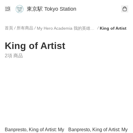
東京駅 Tokyo Station
首頁
/
所有商品
/
/
My Hero Academia 我的英雄學園
King of Artist
King of Artist
2項 商品
Banpresto, King of Artist: My
Banpresto, King of Artist: My