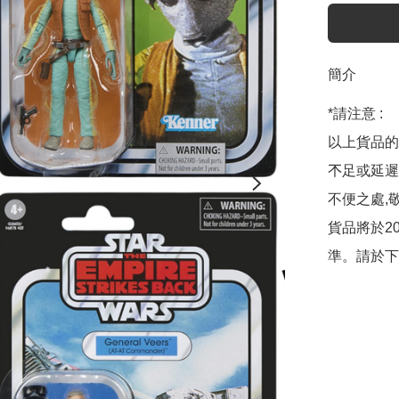
簡介
*請注意 :

以上貨品的
𣎴足或延
不便之處,敬
貨品將於2
準。請於下