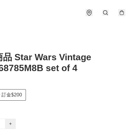
 Star Wars Vintage
68785M8B set of 4
 訂金$200
+