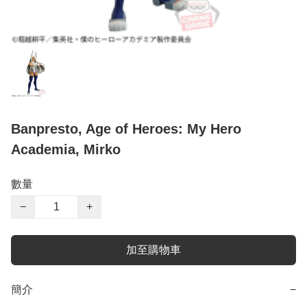
Banpresto, Age of Heroes: My Hero
Academia, Mirko
數量
−
+
加至購物車
簡介
−