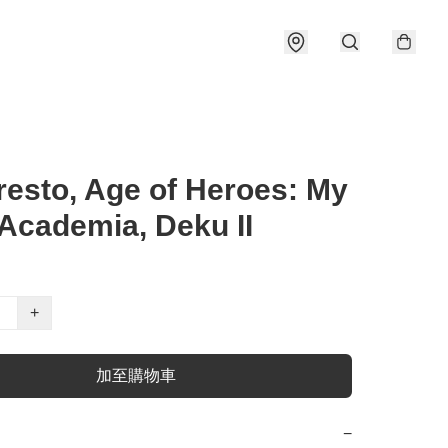
esto, Age of Heroes: My
Academia, Deku II
+
加至購物車
−