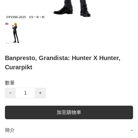
Banpresto, Grandista: Hunter X Hunter,
Curarpikt
數量
−
+
加至購物車
簡介
−