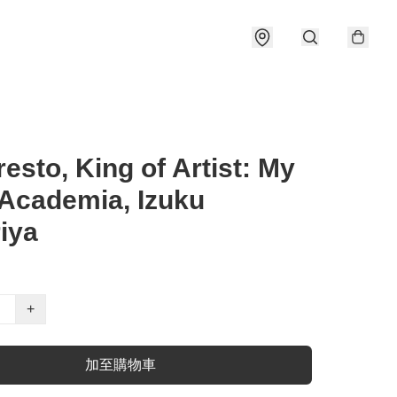
esto, King of Artist: My
Academia, Izuku
iya
+
加至購物車