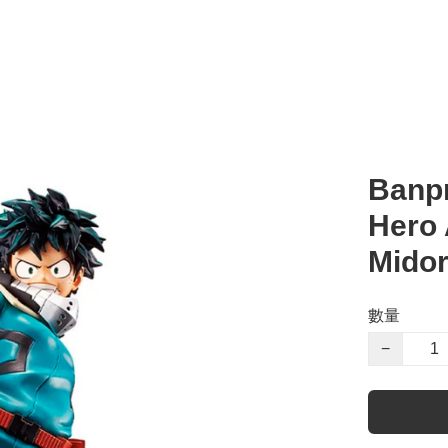
Banpr
Hero 
Midor
數量
−