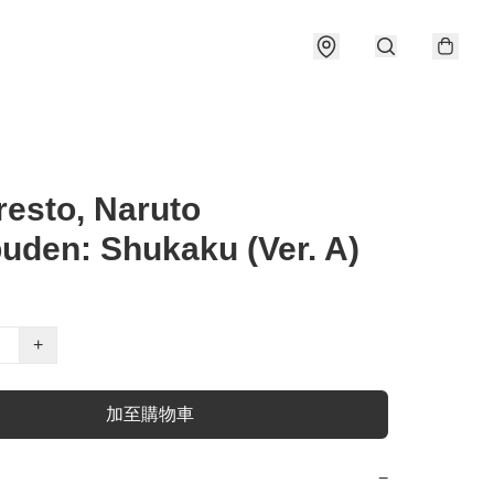
esto, Naruto
uden: Shukaku (Ver. A)
+
加至購物車
−