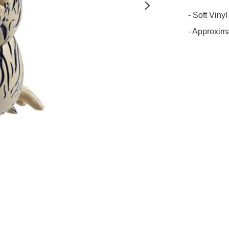
- Soft Vinyl
- Approxim