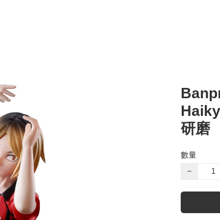
Banpr
Haik
研磨
數量
−