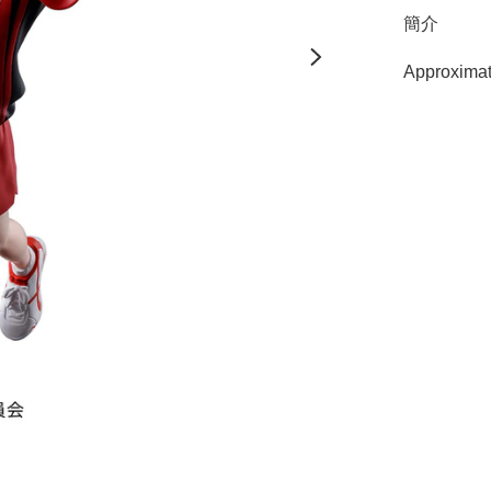
簡介
Approximat