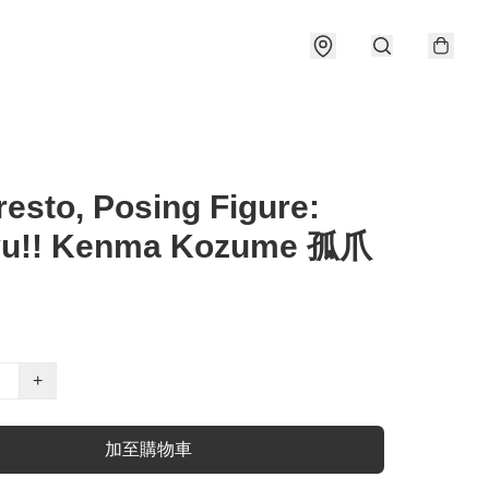
esto, Posing Figure:
yu!! Kenma Kozume 孤爪
+
加至購物車