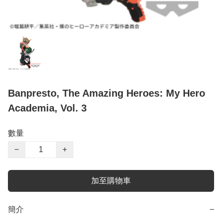
Banpresto, The Amazing Heroes: My Hero
Academia, Vol. 3
數量
−
+
加至購物車
簡介
−