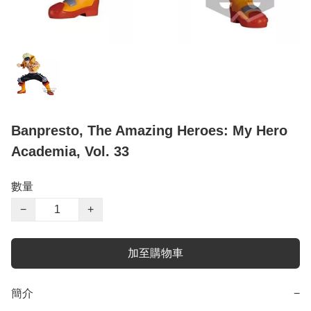
Banpresto, The Amazing Heroes: My Hero
Academia, Vol. 33
數量
−
+
加至購物車
簡介
−