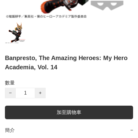
Banpresto, The Amazing Heroes: My Hero
Academia, Vol. 14
數量
−
+
加至購物車
簡介
−