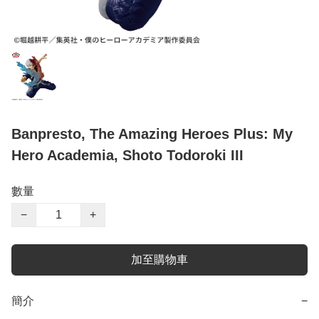
Banpresto, The Amazing Heroes Plus: My
Hero Academia, Shoto Todoroki III
數量
−
+
加至購物車
簡介
−