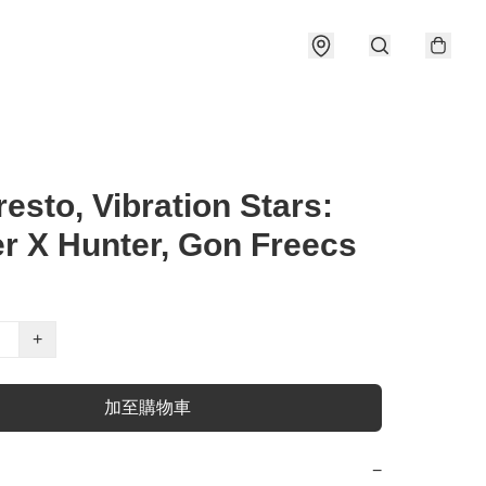
esto, Vibration Stars:
r X Hunter, Gon Freecs
+
加至購物車
−