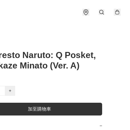
esto Naruto: Q Posket,
aze Minato (Ver. A)
+
加至購物車
−