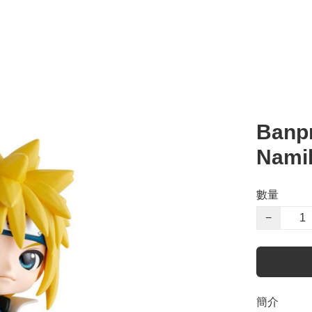
Banpr
Namik
數量
−
簡介