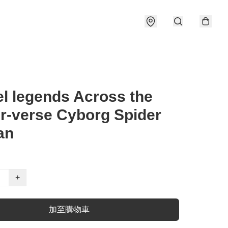
l legends Across the
r-verse Cyborg Spider
an
+
加至購物車