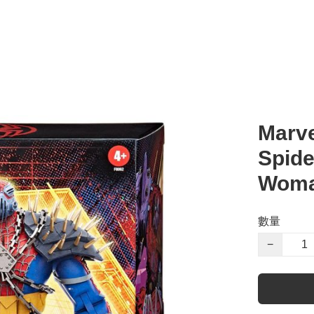
Marve
Spide
Wom
數量
−