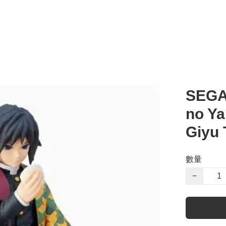
SEGA
no Ya
Giyu
數量
−