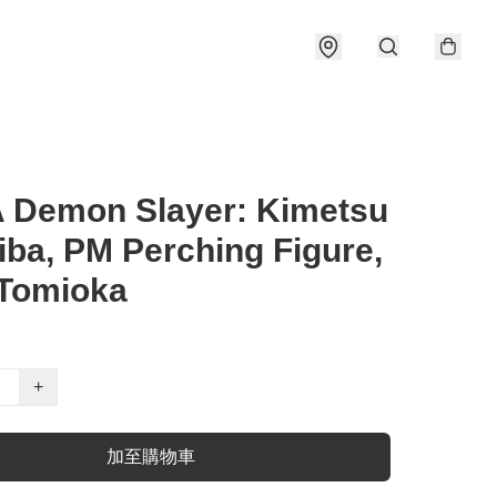
 Demon Slayer: Kimetsu
iba, PM Perching Figure,
 Tomioka
+
加至購物車