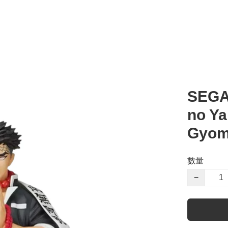
SEGA
no Ya
Gyom
數量
−