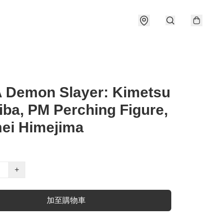
 Demon Slayer: Kimetsu
iba, PM Perching Figure,
ei Himejima
+
加至購物車