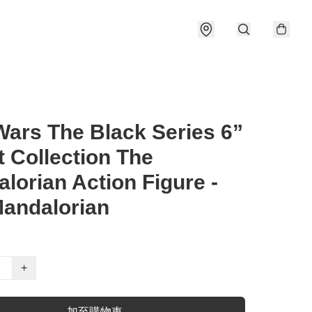
Wars The Black Series 6”
t Collection The
lorian Action Figure -
andalorian
+
加至購物車