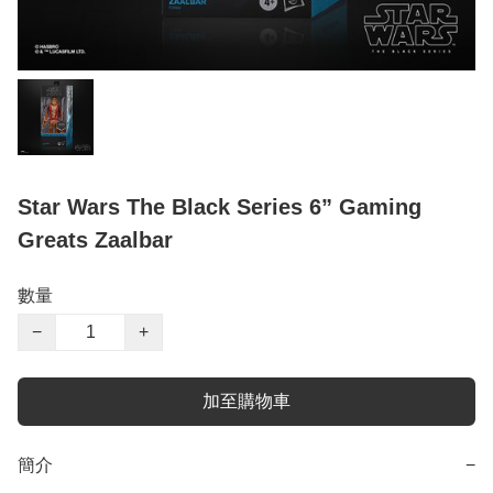
Star Wars The Black Series 6” Gaming
Greats Zaalbar
數量
−
+
加至購物車
簡介
−