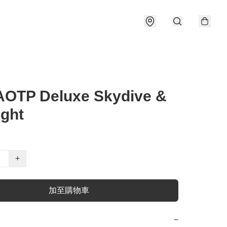
AOTP Deluxe Skydive &
ight
+
加至購物車
−