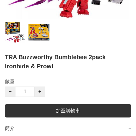
TRA Buzzworthy Bumblebee 2pack
Ironhide & Prowl
數量
−
+
加至購物車
簡介
−