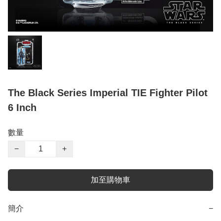
The Black Series Imperial TIE Fighter Pilot
6 Inch
數量
−
+
加至購物車
簡介
−