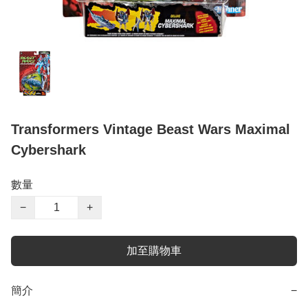
Transformers Vintage Beast Wars Maximal
Cybershark
數量
−
+
加至購物車
簡介
−